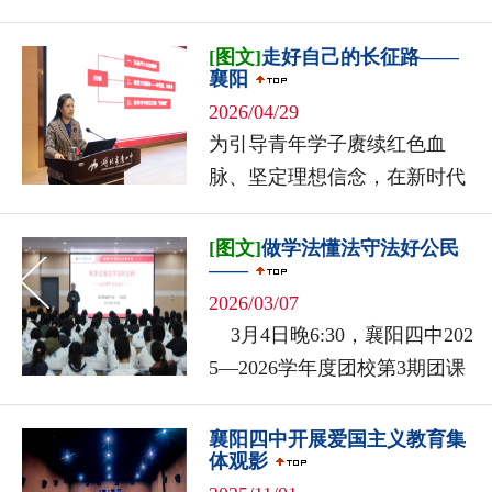
活，5月30日上午，襄阳四中联
合市公安局特警支队，共...
[图文]
走好自己的长征路——
襄阳
2026/04/29
为引导青年学子赓续红色血
脉、坚定理想信念，在新时代
走好属于自己的“长征路”，4月
24日晚，襄阳四中2024级高二
[图文]
做学法懂法守法好公民
——
学生业余党校第四期党课在至
2026/03/07
美...
3月4日晚6:30，襄阳四中202
5—2026学年度团校第3期团课
在学校团校教室隆重举行。襄
阳四中校长...
襄阳四中开展爱国主义教育集
体观影