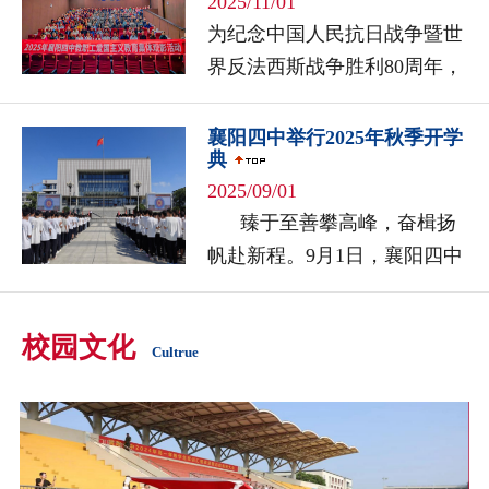
2025/11/01
为纪念中国人民抗日战争暨世
界反法西斯战争胜利80周年，
弘扬伟大抗战精神，开展爱国
主义教育，进一步丰富教职工
襄阳四中举行2025年秋季开学
典
的精神文化生活，我校近期开
2025/09/01
展了教职...
臻于至善攀高峰，奋楫扬
帆赴新程。9月1日，襄阳四中
举行2025年秋季开学典礼，全
体师生共上开学第一...
校园文化
Cultrue