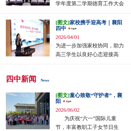
学年度第二学期德育工作大会
在至美楼报告厅召开。党委书
记李静、副校长周俊、纪委书
[图文]
家校携手迎高考｜襄阳
四中
记颜婷婷、副校...
2026/04/01
为进一步加强家校协同，助力
高三学生以良好心态迎接高
考，2026年3月28日，襄阳四中
举行“至善大讲堂之家长课
四中新闻
堂”专题讲座。本次讲座以“扬
News
帆高...
[图文]
童心致敬“守护者”，襄
阳
2026/06/02
为庆祝“六一”国际儿童
节，丰富教职工子女节日生