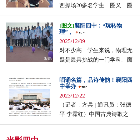
西操场20多名学生一圈又一圈
地奔跑着个个充满朝气与活力
这是该校学生们自发成立的跑
[图文]
襄阳四中：“玩转物
理”，
团他们来自高一、高二、高三
2025/12/09
不同...
对不少高一学生来说，物理无
疑是最具挑战的一门学科。面
对学习中的困难，部分学生甚
至萌生了“学文弃理”的念头。
唱诵名篇，品诗传韵！襄阳四
中举办
为此，襄阳四中近日举办了一
2023/12/22
场别开生...
（记者：方兵 | 通讯员：张德
平 李霜红）中国古典诗歌之
美，美在诵读，美在吟唱。为
弘扬中华优秀传统文化，让学