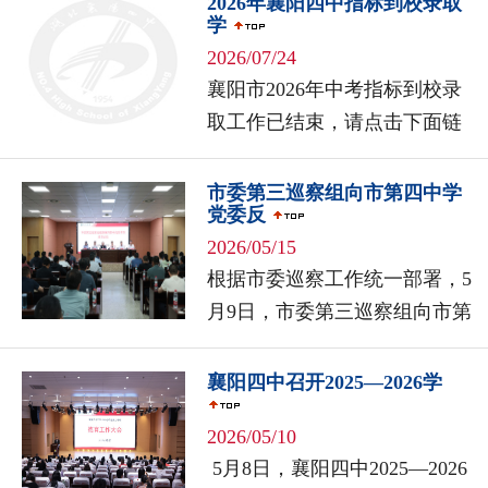
2026年襄阳四中指标到校录取
学
2026/07/24
襄阳市2026年中考指标到校录
取工作已结束，请点击下面链
接下载查看襄阳四中指标到校
录取学生名单。热烈欢迎各位
市委第三巡察组向市第四中学
党委反
同学加入襄阳四中这个卓越而
2026/05/15
温暖的...
根据市委巡察工作统一部署，5
月9日，市委第三巡察组向市第
四中学党委反馈巡察情况。副
组长张志娟通报了巡察反馈意
襄阳四中召开2025—2026学
见，市委巡察工作领导小组成
2026/05/10
员、市...
5月8日，襄阳四中2025—2026