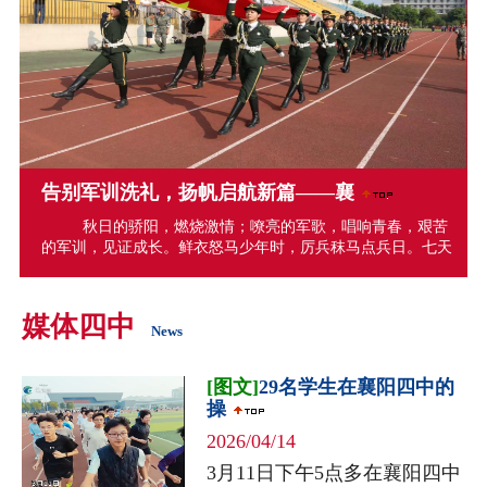
告别军训洗礼，扬帆启航新篇——襄
秋日的骄阳，燃烧激情；嘹亮的军歌，唱响青春，艰苦
的军训，见证成长。鲜衣怒马少年时，厉兵秣马点兵日。七天
的军训之旅，迎来了最后的检阅。 8月30日上午8:30，襄阳四
中2024级军训汇报表演暨总结表扬大会在学校东运动场拉开帷
幕。襄阳四中党委书记李静，校长刘明国，副校长陈登江、张
媒体四中
臣、刘志明，纪委书...
News
[图文]
29名学生在襄阳四中的
操
2026/04/14
3月11日下午5点多在襄阳四中