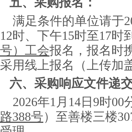
五、采购报名：
满足条件的单位请于
2
12时、下午15时至17时
号）工会
报名，报名时
采用线上报名（上传加
六、采购响应文件递
202
6
年
1月
14
日
9时00
路
388号
）
至善楼三楼
3
受理。