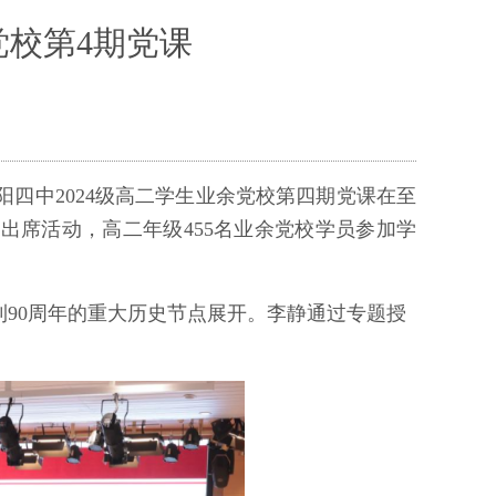
校第4期党课
阳四中2024级高二学生业余党校第四期党课在至
席活动，高二年级455名业余党校学员参加学
利90周年的重大历史节点展开。李静通过专题授