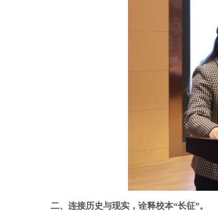
二、
连接历史与现实，诠释校本“长征”。