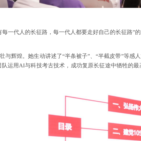
有每一代人的长征路，每一代人都要走好自己的长征路”的
与辉煌。她生动讲述了“半条被子”、“半截皮带”等感人
团队运用AI与科技考古技术，成功复原长征途中牺牲的最