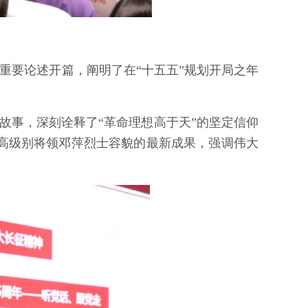
重要论述开篇，阐明了在“十五五”规划开局之年
故事，深刻诠释了“革命理想高于天”的坚定信仰
高级别将领邓萍烈士容貌的最新成果，强调伟大