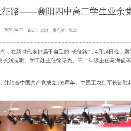
长征路——襄阳四中高二学生业余党
2026-04-29
点击：1594
发布者：张念
，在新时代走好属于自己的“长征路”，4月24日晚，襄
校长刘志明、学工处主任徐曙光、高二年级主任马海俊等出
，并结合中国共产党成立105周年、中国工农红军长征胜
。